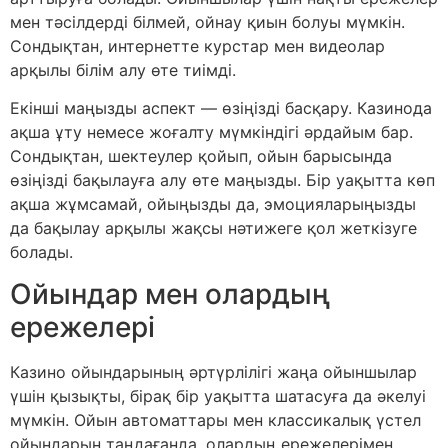
мен тәсілдерді білмей, ойнау қиын болуы мүмкін.
Сондықтан, интернетте курстар мен видеолар
арқылы білім алу өте тиімді.
Екінші маңызды аспект — өзіңізді басқару. Казинода
ақша ұту немесе жоғалту мүмкіндігі әрдайым бар.
Сондықтан, шектеулер қойып, ойын барысында
өзіңізді бақылауға алу өте маңызды. Бір уақытта көп
ақша жұмсамай, ойыңызды да, эмоцияларыңызды
да бақылау арқылы жақсы нәтижеге қол жеткізуге
болады.
Ойындар мен олардың
ережелері
Казино ойындарының әртүрлілігі жаңа ойыншылар
үшін қызықты, бірақ бір уақытта шатасуға да әкелуі
мүмкін. Ойын автоматтары мен классикалық үстел
ойындарын таңдағанда, олардың ережелерімен