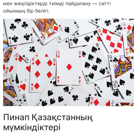
мен жеңілдіктерді тиімді пайдалану — сәтті
ойынның бір бөлігі.
Пинап Қазақстанның
мүмкіндіктері