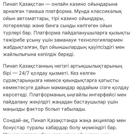
Пинап Қазақстан — онлайн казино ойындарына
арналған тамаша платформа. Мұнда классикалық
ойын автоматтары, тірі казино ойындары,
лотереялар және бинга сынды көптеген ойын
түрлері бар. Платформа пайдаланушыларға қызықты
тәжірибе ұсыну үшін заманауи технологиялармен
жабдықталған, бұл ойыншылардың қауіпсіздігі мен
жайлылығына кепілдік береді.
Пинап Қазақстанның негізгі артықшылықтарының
бірі — 24/7 қолдау қызметі. Кез келген
сұрақтарыңызға немесе қиындықтарға қатысты
көмектесуге дайын мамандар әрдайым сізге қолдау
көрсетеді. Платформаның ыңғайлы интерфейсі мен
пайдалану жеңілдігі жаңадан бастаушылар үшін
маңызды фактор болып табылады.
Сондай-ақ, Пинап Қазақстанда жаңа акциялар мен
бонустар туралы хабардар болу мүмкіндігі бар.