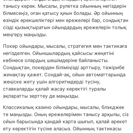
танысу керек. Мысалы, рулетка ойынның негіздерін
білмесеңіз, оған қатысу қиын болады. Әр ойынның
өзіндік ерекшеліктері мен ережелері бар, сондықтан
сізді қызықтыратын ойындардың ережелерін толық
меңгеру маңызды.
Покер ойындары, мысалы, стратегия мен тактикаға
негізделген. Ойыншылардың қайсысы жеңетіні
көбінесе олардың шешімдеріне байланысты.
Сондықтан, покерден біліміңізді арттыру, тәжірибе
жинақтау қажет. Сондай-ақ, ойын автоматтарында
жеңіске жету үшін алгоритмдерді түсіну,
ставкаларды қалай жасау керектігі туралы
ақпаратты зерттеу де маңызды.
Классикалық казино ойындары, мысалы, блэкджек
те маңызды. Оның ережелерімен танысу арқылы, сіз
ойын барысында қандай карта шығып, қалай әрекет
ету керектігін түсіне аласыз. Ойынның тактикасы