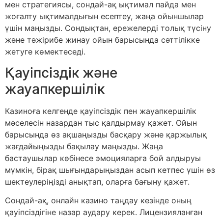
мен стратегиясы, сондай-ақ ықтимал пайда мен
жоғалту ықтималдығын есептеу, жаңа ойыншылар
үшін маңызды. Сондықтан, ережелерді толық түсіну
және тәжірибе жинау ойын барысында сәттілікке
жетуге көмектеседі.
Қауіпсіздік және
жауапкершілік
Казиноға келгенде қауіпсіздік пен жауапкершілік
мәселесін назардан тыс қалдырмау қажет. Ойын
барысында өз ақшаңызды басқару және қаржылық
жағдайыңызды бақылау маңызды. Жаңа
бастаушылар көбінесе эмоцияларға бой алдыруы
мүмкін, бірақ шығындарыңыздан асып кетпес үшін өз
шектеулеріңізді анықтап, оларға бағыну қажет.
Сондай-ақ, онлайн казино таңдау кезінде оның
қауіпсіздігіне назар аудару керек. Лицензияланған