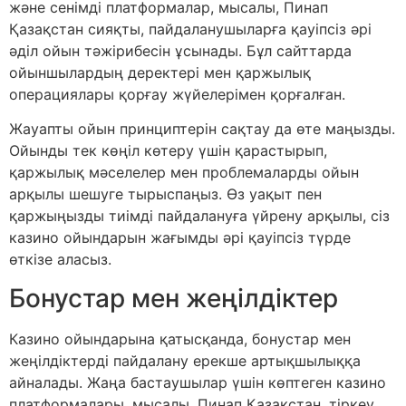
және сенімді платформалар, мысалы, Пинап
Қазақстан сияқты, пайдаланушыларға қауіпсіз әрі
әділ ойын тәжірибесін ұсынады. Бұл сайттарда
ойыншылардың деректері мен қаржылық
операциялары қорғау жүйелерімен қорғалған.
Жауапты ойын принциптерін сақтау да өте маңызды.
Ойынды тек көңіл көтеру үшін қарастырып,
қаржылық мәселелер мен проблемаларды ойын
арқылы шешуге тырыспаңыз. Өз уақыт пен
қаржыңызды тиімді пайдалануға үйрену арқылы, сіз
казино ойындарын жағымды әрі қауіпсіз түрде
өткізе аласыз.
Бонустар мен жеңілдіктер
Казино ойындарына қатысқанда, бонустар мен
жеңілдіктерді пайдалану ерекше артықшылыққа
айналады. Жаңа бастаушылар үшін көптеген казино
платформалары, мысалы, Пинап Қазақстан, тіркеу