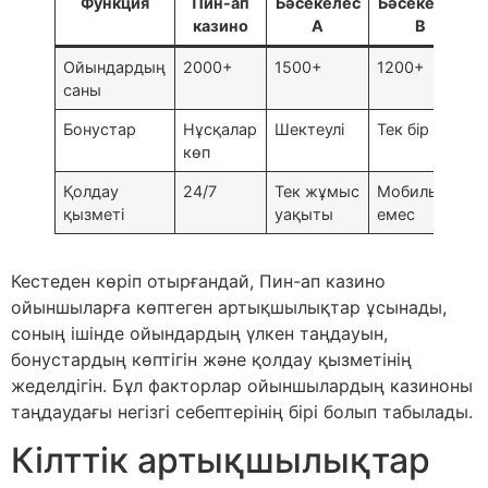
Функция
Пин-ап
Бәсекелес
Бәсекелес
казино
A
B
Ойындардың
2000+
1500+
1200+
саны
Бонустар
Нұсқалар
Шектеулі
Тек бір
көп
Қолдау
24/7
Тек жұмыс
Мобильді
қызметі
уақыты
емес
Кестеден көріп отырғандай, Пин-ап казино
ойыншыларға көптеген артықшылықтар ұсынады,
соның ішінде ойындардың үлкен таңдауын,
бонустардың көптігін және қолдау қызметінің
жеделдігін. Бұл факторлар ойыншылардың казиноны
таңдаудағы негізгі себептерінің бірі болып табылады.
Кілттік артықшылықтар