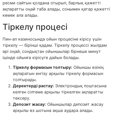
ресми сайтын қолдана отырып, барлық қажетті
ақпаратты оңай таба алады, сонымен қатар қажетті
көмек ала алады.
Тіркелу процесі
Пин-ап казиносында ойын процесіне кірісу үшін
тіркелу — бірінші қадам. Тіркелу процессі жылдам
әрі оңай, сондықтан ойыншылар бірнеше минут
ішінде ойынға кірісуге дайын болады.
Тіркелу формасын толтыру:
Ойыншы өзінің
ақпаратын енгізу арқылы тіркелу формасын
толтырады.
Деректерді растау:
Электрондық поштасына
келген сілтеме арқылы тіркелген ақпаратты
тексеру.
Депозит жасау:
Ойыншылар депозит жасау
арқылы өз шотына ақша аудара алады.