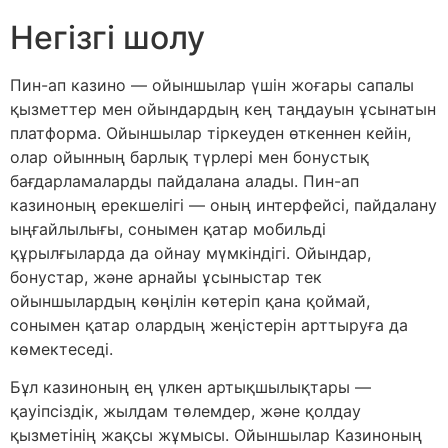
Негізгі шолу
Пин-ап казино — ойыншылар үшін жоғары сапалы
қызметтер мен ойындардың кең таңдауын ұсынатын
платформа. Ойыншылар тіркеуден өткеннен кейін,
олар ойынның барлық түрлері мен бонустық
бағдарламаларды пайдалана алады. Пин-ап
казиноның ерекшелігі — оның интерфейсі, пайдалану
ыңғайлылығы, сонымен қатар мобильді
құрылғыларда да ойнау мүмкіндігі. Ойындар,
бонустар, және арнайы ұсыныстар тек
ойыншылардың көңілін көтеріп қана қоймай,
сонымен қатар олардың жеңістерін арттыруға да
көмектеседі.
Бұл казиноның ең үлкен артықшылықтары —
қауіпсіздік, жылдам төлемдер, және қолдау
қызметінің жақсы жұмысы. Ойыншылар Казиноның