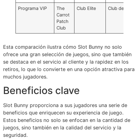
Programa VIP
The
Club Elite
Club de Oro
Carrot
Patch
Club
Esta comparación ilustra cómo Slot Bunny no solo
ofrece una gran selección de juegos, sino que también
se destaca en el servicio al cliente y la rapidez en los
retiros, lo que lo convierte en una opción atractiva para
muchos jugadores.
Beneficios clave
Slot Bunny proporciona a sus jugadores una serie de
beneficios que enriquecen su experiencia de juego.
Estos beneficios no solo se enfocan en la cantidad de
juegos, sino también en la calidad del servicio y la
seguridad.