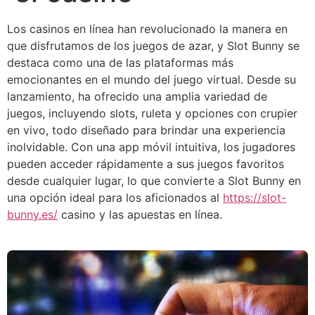
Los casinos en línea han revolucionado la manera en
que disfrutamos de los juegos de azar, y Slot Bunny se
destaca como una de las plataformas más
emocionantes en el mundo del juego virtual. Desde su
lanzamiento, ha ofrecido una amplia variedad de
juegos, incluyendo slots, ruleta y opciones con crupier
en vivo, todo diseñado para brindar una experiencia
inolvidable. Con una app móvil intuitiva, los jugadores
pueden acceder rápidamente a sus juegos favoritos
desde cualquier lugar, lo que convierte a Slot Bunny en
una opción ideal para los aficionados al
https://slot-
bunny.es/
casino y las apuestas en línea.