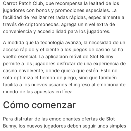
Carrot Patch Club, que recompensa la lealtad de los
jugadores con bonos y promociones especiales. La
facilidad de realizar retiradas rápidas, especialmente a
través de criptomonedas, agrega un nivel extra de
conveniencia y accesibilidad para los jugadores.
A medida que la tecnología avanza, la necesidad de un
acceso rápido y eficiente a los juegos de casino se ha
vuelto esencial. La aplicación móvil de Slot Bunny
permite a los jugadores disfrutar de una experiencia de
casino envolvente, donde quiera que estén. Esto no
solo optimiza el tiempo de juego, sino que también
facilita a los nuevos usuarios el ingreso al emocionante
mundo de las apuestas en línea.
Cómo comenzar
Para disfrutar de las emocionantes ofertas de Slot
Bunny, los nuevos jugadores deben seguir unos simples