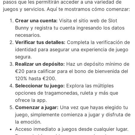
pasos que les permitirán acceder a una variedad de
juegos y servicios. Aquí te mostramos cómo comenzar:
Crear una cuenta:
Visita el sitio web de Slot
Bunny y registra tu cuenta ingresando los datos
necesarios.
Verificar tus detalles:
Completa la verificación de
identidad para asegurar una experiencia de juego
segura.
Realizar un depósito:
Haz un depósito mínimo de
€20 para calificar para el bono de bienvenida del
120% hasta €200.
Seleccionar tu juego:
Explora las múltiples
opciones de tragamonedas, ruleta y más que
ofrece la app.
Comenzar a jugar:
Una vez que hayas elegido tu
juego, simplemente comienza a jugar y disfruta de
la emoción.
Acceso inmediato a juegos desde cualquier lugar.