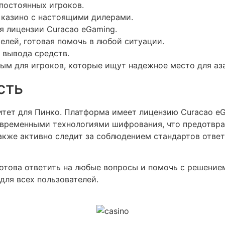
постоянных игроков.
 казино с настоящими дилерами.
я лицензии Curacao eGaming.
елей, готовая помочь в любой ситуации.
 вывода средств.
ым для игроков, которые ищут надежное место для аза
сть
тет для Пинко. Платформа имеет лицензию Curacao eG
овременными технологиями шифрования, что предотвр
акже активно следит за соблюдением стандартов отве
готова ответить на любые вопросы и помочь с решение
для всех пользователей.