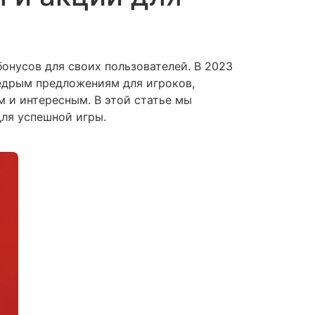
онусов для своих пользователей. В 2023
едрым предложениям для игроков,
м и интересным. В этой статье мы
для успешной игры.