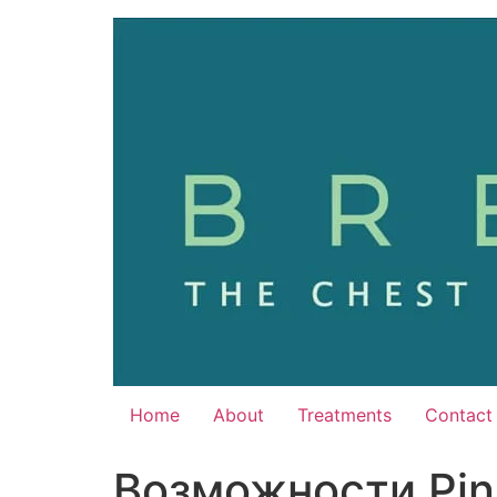
Skip
to
content
Home
About
Treatments
Contact
Возможности Pink