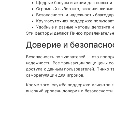
Щедрые бонусы и акции для новых и 
Огромный выбор игр, включая живые
Безопасность и надежность благодар
Круглосуточная поддержка пользоват
Удобные и разные методы депозита и
Эти факторы делают Пинко привлекательн
Доверие и безопасно
Безопасность пользователей — это приори
надежность. Все транзакции защищены с
доступа к данным пользователей. Пинко т
саморегуляции для игроков.
Кроме того, служба поддержки клиентов 
высокий уровень доверия и безопасности 